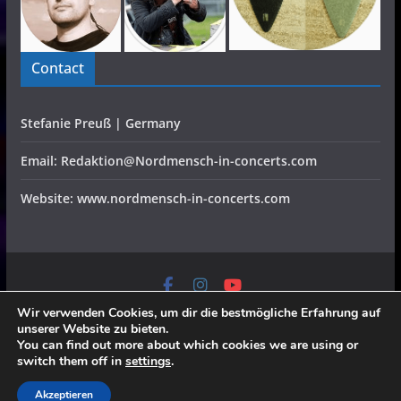
Contact
Stefanie Preuß | Germany
Email: Redaktion@Nordmensch-in-concerts.com
Website: www.nordmensch-in-concerts.com
Home
Konzerte
Festivals
Interviews
CD Reviews
Verlosung
Video
Specials
Wir verwenden Cookies, um dir die bestmögliche Erfahrung auf
Galerien
Team
Partner
Datenschutz/Impressum
unserer Website zu bieten.
All rights reserved, all pictures belong to the fotographers,
You can find out more about which cookies we are using or
switch them off in
settings
.
send requests to redaktion@nordmensch-in-concerts.com
Akzeptieren