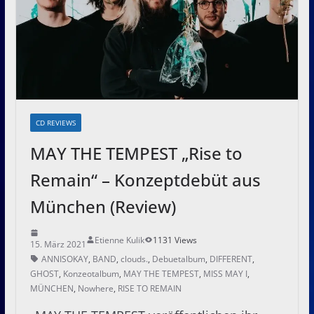
CD REVIEWS
MAY THE TEMPEST „Rise to
Remain“ – Konzeptdebüt aus
München (Review)
Etienne Kulik
1131 Views
15. März 2021
ANNISOKAY
,
BAND
,
clouds.
,
Debuetalbum
,
DIFFERENT
,
GHOST
,
Konzeotalbum
,
MAY THE TEMPEST
,
MISS MAY I
,
MÜNCHEN
,
Nowhere
,
RISE TO REMAIN