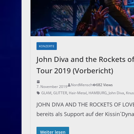
KONZERTE
John Diva and the Rockets o
Tour 2019 (Vorbericht)
NordMensch
682 Views
7. November 2019
GLAM
,
GLITTER
,
Hair-Metal
,
HAMBURG
,
John Diva
,
Knus
JOHN DIVA AND THE ROCKETS OF LOVE 
bereits als Support auf der Kissin´Dyn
Weiter lesen