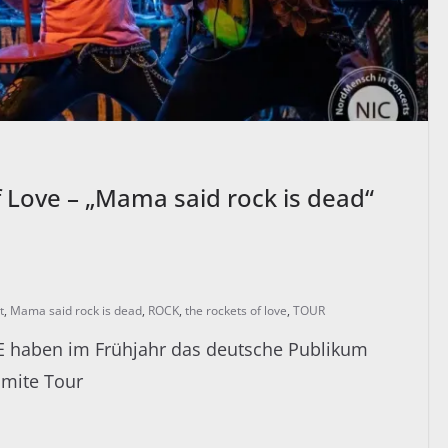
f Love – „Mama said rock is dead“
t
,
Mama said rock is dead
,
ROCK
,
the rockets of love
,
TOUR
haben im Frühjahr das deutsche Publikum
amite Tour