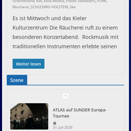
Griechenland
,
Kiel
,
Koza Mostra
,
Plastic Skanksters
,
PUNK
,
Räucherei
,
SCHLESWIG-HOLSTEIN
,
Ska
Es ist Mittwoch und das Kieler
Kulturzentrum Die Räucherei ruft zu einem
besonderen Konzertabend. Rockmusik mit
traditionellen Instrumenten erlebte seinen
Weiter lesen
Szene
ATLAS auf SUNDER Europa-
Tournee
31. Juli 2026