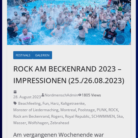
FESTIVALS
GALERIEN
ROCK AM BECKENRAND 2023 –
IMPRESSIONEN (25./26.08.2023)
NordmenschAdmin
1805 Views
28. August 2023
Beachfeeling
,
Fun
,
Harz
,
Kaltgetraenke
,
Monster of Liedermaching
,
Montreal
,
Poolstage
,
PUNK
,
ROCK
,
Rock am Beckenrand
,
Rogers
,
Royal Republic
,
SCHWIMMEN
,
Ska
,
Wasser
,
Wolfshagen
,
Zebrahead
Am vergangenen Wochenende war