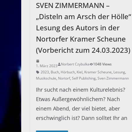
SVEN ZIMMERMANN –
„Disteln am Arsch der Hölle“
Lesung des Autors in der
Nortorfer Kramer Scheune
(Vorbericht zum 24.03.2023)
Norbert Czybulka
1048 Views
1. März 2023
2023
,
Buch
,
Hörbuch
,
Kiel
,
Kramer Scheune
,
Lesung
,
Musikschule
,
Nortorf
,
Self Publishing
,
Sven Zimmermann
Ihr sucht nach einem Kulturelebnis?
Etwas Außergewöhnlichem? Nach
einem Abend, der viel bietet, aber
erschwinglich ist? Dann solltet Ihr an