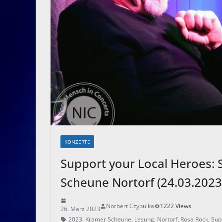
KONZERTE
Support your Local Heroes
Scheune Nortorf (24.03.2023
Norbert Czybulka
1222 Views
26. März 2023
2023
,
Kramer Scheune
,
Lesung
,
Nortorf
,
Rosa Rock
,
Sup