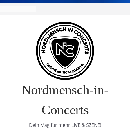
R Europa-Tournee
026
ival – Drei Tage
g in
verkauft!)
S im Interview
t Nature Europe
Nordmensch-in-
Concerts
Dein Mag für mehr LIVE & SZENE!