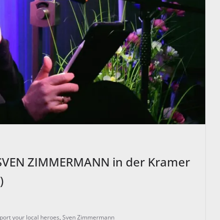
: SVEN ZIMMERMANN in der Kramer
)
port your local heroes
,
Sven Zimmermann