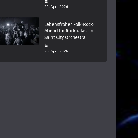
25. April 2026
Lebensfroher Folk-Rock-
Abend im Rockpalast mit
Saint City Orchestra
25. April 2026