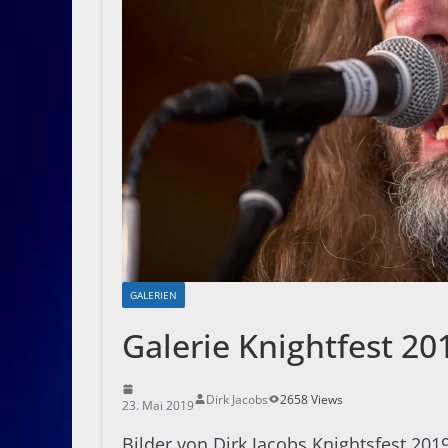
GALERIEN
Galerie Knightfest 20
Dirk Jacobs
2658 Views
23. Mai 2019
Bilder von Dirk Jacobs Knightsfest 201