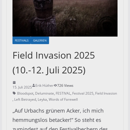
FESTIVALS
GALERIEN
Field Invasion 2025
(10.-12. Juli 2025)
Erik Hüther
726 Views
15. Juli 2025
Bloodspot
,
Deluminate
,
FESTIVAL
,
Festival 2025
,
Field Invasion
,
Left Betrayed
,
Leyka
,
Words of Farewell
„Auf Urbachs grünem Acker, ich mich
hemmungslos betacker!“ So steht es
zumindest auf den Festivalbechern des