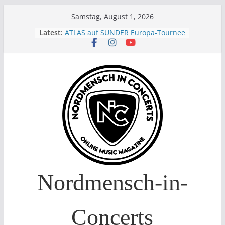
Skip
Samstag, August 1, 2026
to
ATLAS auf SUNDER Europa-Tournee
Latest:
Oelde Open Air 2026
content
14. Burning Q Festival – Drei Tage
Metal und Camping in
Freißenbüttel (Ausverkauft!)
FEED THE SICKNESS im Interview
I Prevail – Violent Nature Europe
Tour
Nordmensch-in-
Concerts