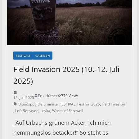
FESTIVALS
GALERIEN
Field Invasion 2025 (10.-12. Juli
2025)
Erik Hüther
779 Views
15. Juli 2025
Bloodspot
,
Deluminate
,
FESTIVAL
,
Festival 2025
,
Field Invasion
,
Left Betrayed
,
Leyka
,
Words of Farewell
„Auf Urbachs grünem Acker, ich mich
hemmungslos betacker!“ So steht es