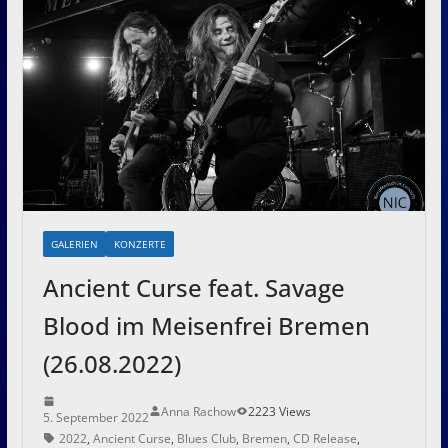
GALERIEN
KONZERTE
Ancient Curse feat. Savage
Blood im Meisenfrei Bremen
(26.08.2022)
Anna Rachow
2223 Views
5. September 2022
2022
,
Ancient Curse
,
Blues Club
,
Bremen
,
CD Release
,