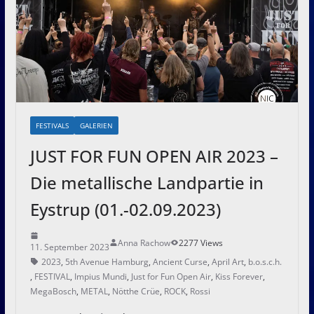
FESTIVALS
GALERIEN
JUST FOR FUN OPEN AIR 2023 –
Die metallische Landpartie in
Eystrup (01.-02.09.2023)
Anna Rachow
2277 Views
11. September 2023
2023
,
5th Avenue Hamburg
,
Ancient Curse
,
April Art
,
b.o.s.c.h.
,
FESTIVAL
,
Impius Mundi
,
Just for Fun Open Air
,
Kiss Forever
,
MegaBosch
,
METAL
,
Nötthe Crüe
,
ROCK
,
Rossi