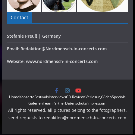
Contact
Stefanie Preuß | Germany
Email: Redaktion@Nordmensch-in-concerts.com
Website: www.nordmensch-in-concerts.com
Home
Konzerte
Festivals
Interviews
CD Reviews
Verlosung
Video
Specials
Galerien
Team
Partner
Datenschutz/Impressum
All rights reserved, all pictures belong to the fotographers,
send requests to redaktion@nordmensch-in-concerts.com