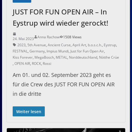
JUST FOR FUN OPEN AIR – In
Eystrup wird wieder gerockt!
Anna Rachow
1508 Views
24. Mai 2023
2023
,
5th Avenue
,
Ancient Curse
,
April Art
,
b.o.s.c.h.
,
Eystrup
,
FESTIVAL
,
Germany
,
Impius Mundi
,
Just for Fun Open Air
,
Kiss Forever
,
MegaBosch
,
METAL
,
Norddeutschland
,
Nötthe Crüe
,
OPEN AIR
,
ROCK
,
Rossi
Am 01. und 02. September 2023 geht es
für die Crew des JUST FOR FUN OPEN AIR
in die dritte
Weiter lesen