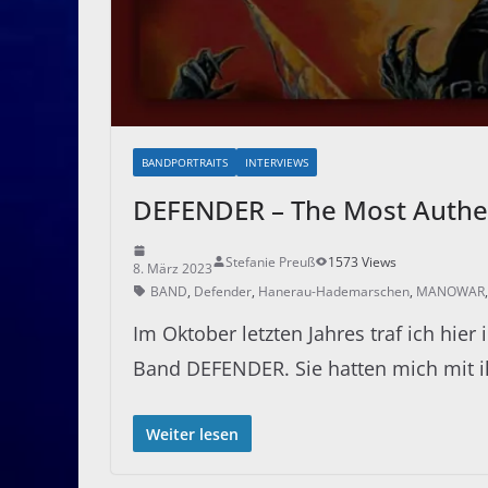
BANDPORTRAITS
INTERVIEWS
DEFENDER – The Most Authe
Stefanie Preuß
1573 Views
8. März 2023
BAND
,
Defender
,
Hanerau-Hademarschen
,
MANOWAR
Im Oktober letzten Jahres traf ich hie
Band DEFENDER. Sie hatten mich mit 
Weiter lesen