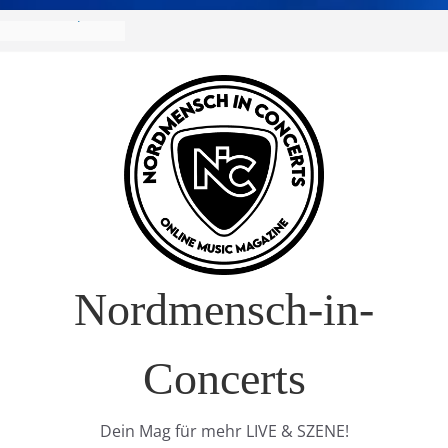
R Europa-Tournee
026
ival – Drei Tage
g in
verkauft!)
S im Interview
t Nature Europe
Nordmensch-in-
Concerts
Dein Mag für mehr LIVE & SZENE!