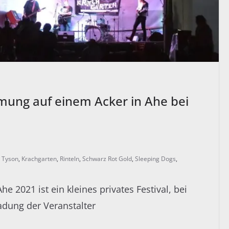
mmung auf einem Acker in Ahe bei
n Tyson
,
Krachgarten
,
Rinteln
,
Schwarz Rot Gold
,
Sleeping Dogs
,
 2021 ist ein kleines privates Festival, bei
dung der Veranstalter