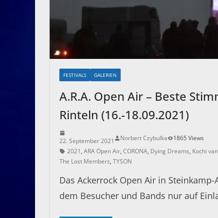
FESTIVALS
GALERIEN
A.R.A. Open Air – Beste Sti
Rinteln (16.-18.09.2021)
Norbert Czybulka
1865 Views
22. September 2021
2021
,
ARA Open Air
,
CORONA
,
Dying Dreams
,
Kochi va
The Lost Members
,
TYSON
Das Ackerrock Open Air in Steinkamp-Ahe
dem Besucher und Bands nur auf Einla