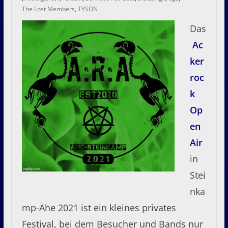
The Lost Members
,
TYSON
Das
Ac
ker
roc
k
Op
en
Air
in
Stei
nka
mp-Ahe 2021 ist ein kleines privates
Festival, bei dem Besucher und Bands nur