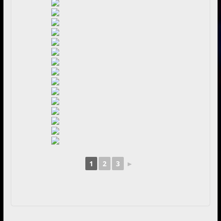
1
2
3
►