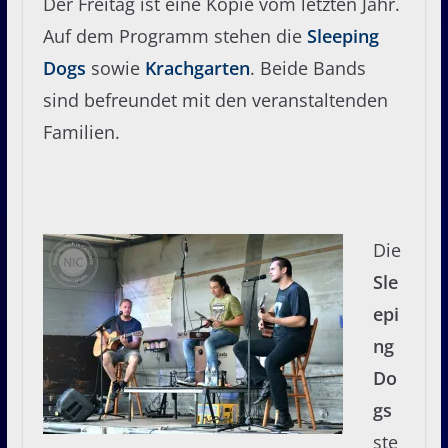
Der Freitag ist eine Kopie vom letzten Jahr.
Auf dem Programm stehen die
Sleeping
Dogs
sowie
Krachgarten
. Beide Bands
sind befreundet mit den veranstaltenden
Familien.
Die
Sle
epi
ng
Do
gs
ste