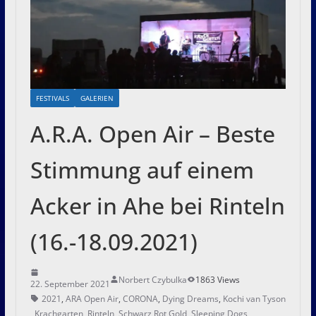
FESTIVALS
GALERIEN
A.R.A. Open Air – Beste
Stimmung auf einem
Acker in Ahe bei Rinteln
(16.-18.09.2021)
Norbert Czybulka
1863 Views
22. September 2021
2021
,
ARA Open Air
,
CORONA
,
Dying Dreams
,
Kochi van Tyson
,
Krachgarten
,
Rinteln
,
Schwarz Rot Gold
,
Sleeping Dogs
,