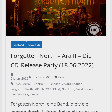
FESTIVALS
GALERIEN
Forgotten North – Ära II – Die
CD-Release Party (18.06.2022)
Dirk Jacobs
1928 Views
21. Juni 2022
2022
,
Aera II
,
Cahira
,
CD Release
,
Chiara Thanee
,
Forgotten North
,
MPS
,
NEW ALBUM
,
Nordfrau
,
Nordmaenner
,
Pay Pandora
,
Sängerin
Forgotten North, eine Band, die viele
kennen durch Aufritte, beispielsweise von