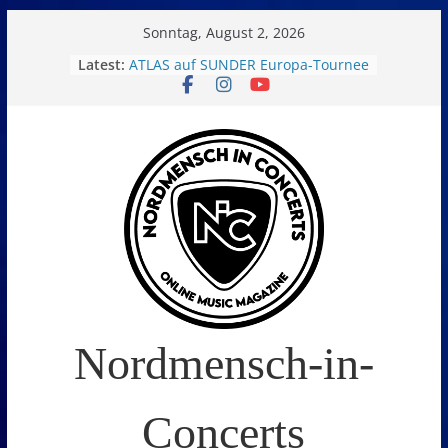
Skip
Sonntag, August 2, 2026
to
Latest:
ATLAS auf SUNDER Europa-Tournee
Oelde Open Air 2026
content
14. Burning Q Festival – Drei Tage
Metal und Camping in
Freißenbüttel (Ausverkauft!)
FEED THE SICKNESS im Interview
I Prevail – Violent Nature Europe
Tour
Nordmensch-in-
Concerts