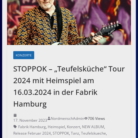
KONZERTE
STOPPOK – „Teufelsküche“ Tour
2024 mit Heimspiel am
16.03.2024 in der Fabrik
Hamburg
NordmenschAdmin
706 Views
17. November 2023
Fabrik Hamburg
,
Heimspiel
,
Konzert
,
NEW ALBUM
,
Release Februar 2024
,
STOPPOK
,
Tanz
,
Teufelskueche
,