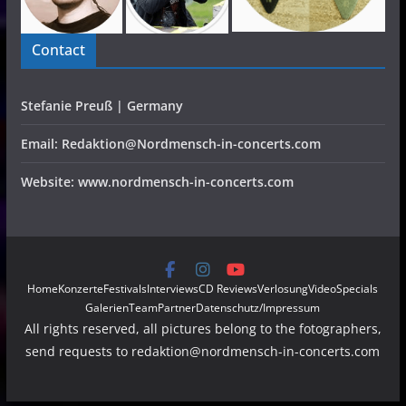
Contact
Stefanie Preuß | Germany
Email: Redaktion@Nordmensch-in-concerts.com
Website: www.nordmensch-in-concerts.com
Home
Konzerte
Festivals
Interviews
CD Reviews
Verlosung
Video
Specials
Galerien
Team
Partner
Datenschutz/Impressum
All rights reserved, all pictures belong to the fotographers,
send requests to redaktion@nordmensch-in-concerts.com