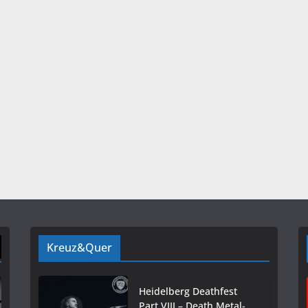
Kreuz&Quer
Heidelberg Deathfest
Part VIII – Death Metal-