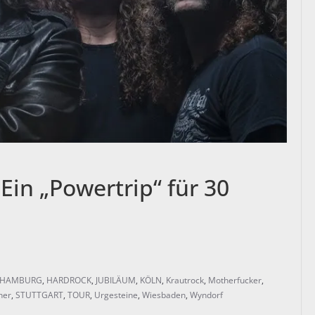
n „Powertrip“ für 30
e
HAMBURG
,
HARDROCK
,
JUBILÄUM
,
KÖLN
,
Krautrock
,
Motherfucker
,
ner
,
STUTTGART
,
TOUR
,
Urgesteine
,
Wiesbaden
,
Wyndorf