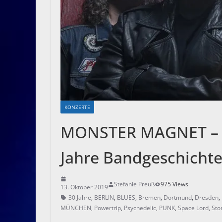
KONZERTE
MONSTER MAGNET – Ei
Jahre Bandgeschicht
Stefanie Preuß
975 Views
13. Oktober 2019
30 Jahre
,
BERLIN
,
BLUES
,
Bremen
,
Dortmund
,
Dresden
,
MÜNCHEN
,
Powertrip
,
Psychedelic
,
PUNK
,
Space Lord
,
Sto