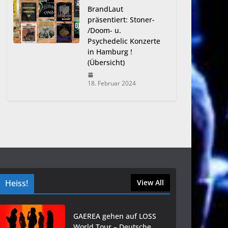
BrandLaut
präsentiert: Stoner-
/Doom- u.
Psychedelic Konzerte
in Hamburg !
(Übersicht)
18. Februar 2024
Heiss!
View All
GAEREA gehen auf LOSS
World Tour – Deutsche