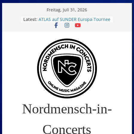
Skip
Freitag, Juli 31, 2026
to
Latest:
ATLAS auf SUNDER Europa-Tournee
Oelde Open Air 2026
content
14. Burning Q Festival – Drei Tage
Metal und Camping in
Freißenbüttel (Ausverkauft!)
FEED THE SICKNESS im Interview
I Prevail – Violent Nature Europe
Tour
Nordmensch-in-
Concerts