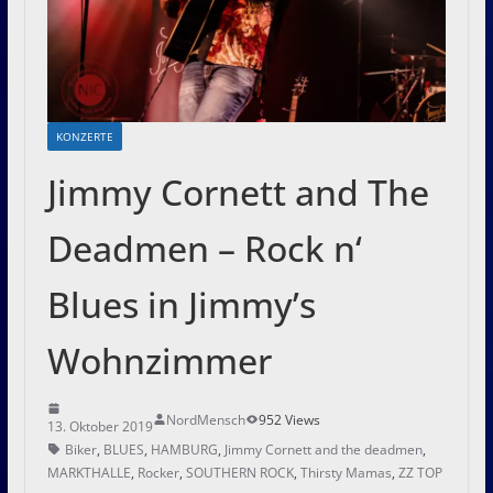
KONZERTE
Jimmy Cornett and The
Deadmen – Rock n‘
Blues in Jimmy’s
Wohnzimmer
NordMensch
952 Views
13. Oktober 2019
Biker
,
BLUES
,
HAMBURG
,
Jimmy Cornett and the deadmen
,
MARKTHALLE
,
Rocker
,
SOUTHERN ROCK
,
Thirsty Mamas
,
ZZ TOP