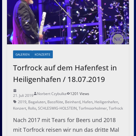
GALERIEN
KONZERTE
Torfrock auf dem Hafenfest in
Heiligenhafen / 18.07.2019
Norbert Czybulka
1201 Views
21. Juli 2019
2019
,
Bagaluten
,
Bassflöte
,
Beinhard
,
Hafen
,
Heiligenhafen
,
Konzert
,
Rollo
,
SCHLESWIG-HOLSTEIN
,
Torfmoorholmer
,
Torfrock
Nach 2017 mit Tears for Beers und 2018
mit Torfrock reisen wir nun das dritte Mal