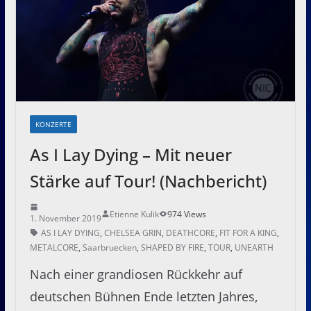
KONZERTE
As I Lay Dying – Mit neuer
Stärke auf Tour! (Nachbericht)
Etienne Kulik
974 Views
1. November 2019
AS I LAY DYING
,
CHELSEA GRIN
,
DEATHCORE
,
FIT FOR A KING
,
METALCORE
,
Saarbruecken
,
SHAPED BY FIRE
,
TOUR
,
UNEARTH
Nach einer grandiosen Rückkehr auf
deutschen Bühnen Ende letzten Jahres,