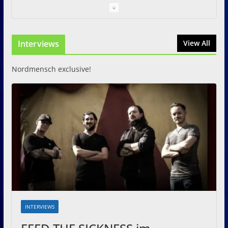
Just For Fun Open Air 2026:
Zwei Tage Rock und Metal in
Interviews
View All
Eystrup
8. August 2026
Nordmensch exclusive!
INTERVIEWS