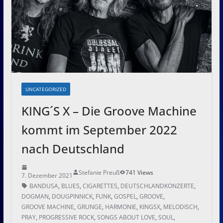
UNCATEGORIZED
KING´S X – Die Groove Machine
kommt im September 2022
nach Deutschland
Stefanie Preuß
741 Views
7. Dezember 2021
BANDUSA
,
BLUES
,
CIGARETTES
,
DEUTSCHLANDKONZERTE
,
DOGMAN
,
DOUGPINNICK
,
FUNK
,
GOSPEL
,
GROOVE
,
GROOVE MACHINE
,
GRUNGE
,
HARMONIE
,
KINGSX
,
MELODISCH
,
PRAY
,
PROGRESSIVE ROCK
,
SONGS ABOUT LOVE
,
SOUL
,