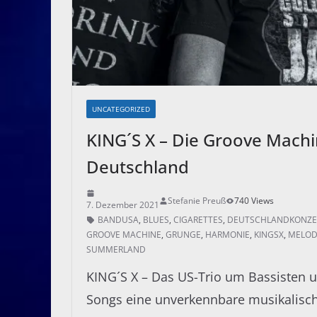
UNCATEGORIZED
KING´S X – Die Groove Mac
Deutschland
Stefanie Preuß
740 Views
7. Dezember 2021
BANDUSA
,
BLUES
,
CIGARETTES
,
DEUTSCHLANDKONZE
GROOVE MACHINE
,
GRUNGE
,
HARMONIE
,
KINGSX
,
MELOD
SUMMERLAND
KING´S X – Das US-Trio um Bassisten u
Songs eine unverkennbare musikalisc