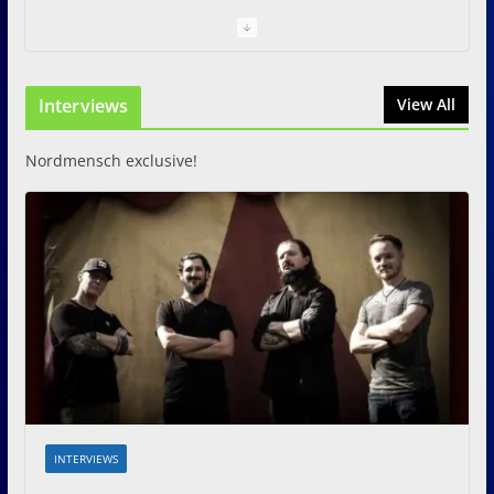
Just For Fun Open Air 2026:
Zwei Tage Rock und Metal in
Interviews
View All
Eystrup
8. August 2026
Nordmensch exclusive!
INTERVIEWS