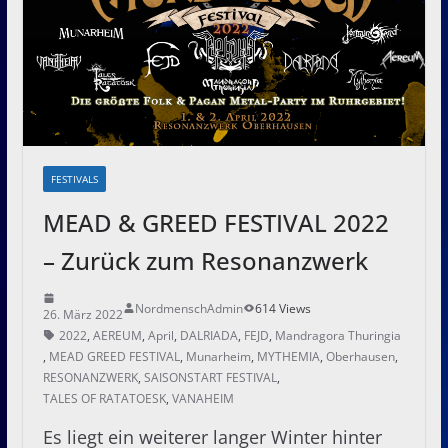
FESTIVALS
MEAD & GREED FESTIVAL 2022
– Zurück zum Resonanzwerk
NordmenschAdmin
614 Views
26. März 2022
2022
,
AEREUM
,
April
,
DALRIADA
,
FEJD
,
Mandragora Thuringia
,
MEAD GREED FESTIVAL
,
Munarheim
,
MYTHEMIA
,
Oberhausen
,
RESONANZWERK
,
SAISONSTART FESTIVAL
,
TALES OF RATATOESK
,
VANAHEIM
Es liegt ein weiterer langer Winter hinter