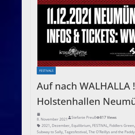
FESTIVALS
Auf nach WALHALLA !
Holstenhallen Neumü
Stefanie Preuß
817 Views
8. November 2021
2021
,
Dezember
,
Equilibrium
,
FESTIVAL
,
Fiddlers Green
Subway to Sally
,
Tagesfestival
,
The O´Reillys and the Padd