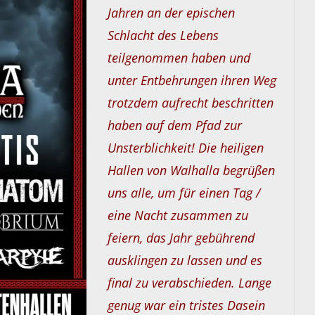
Jahren an der epischen
Schlacht des Lebens
teilgenommen haben und
unter Entbehrungen ihren Weg
trotzdem aufrecht beschritten
haben auf dem Pfad zur
Unsterblichkeit!
Die heiligen
Hallen von Walhalla begrüßen
uns alle, um für einen Tag /
eine Nacht zusammen zu
feiern, das Jahr gebührend
ausklingen zu lassen und es
final zu verabschieden. Lange
genug war ein tristes Dasein