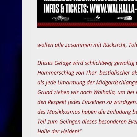
wollen alle zusammen mit Rücksicht, Tole
Dieses Gelage wird schlichtweg gewaltig 
Hammerschlag von Thor, bestialischer al
als jede Umarmung der Midgardschlange.
Grund ziehen wir nach Walhalla, um be
den Respekt jedes Einzelnen zu würdigen.
des Musikkosmos haben die Einladung be
Teil zum Gelingen dieses besonderen Eve
Halle der Helden!“