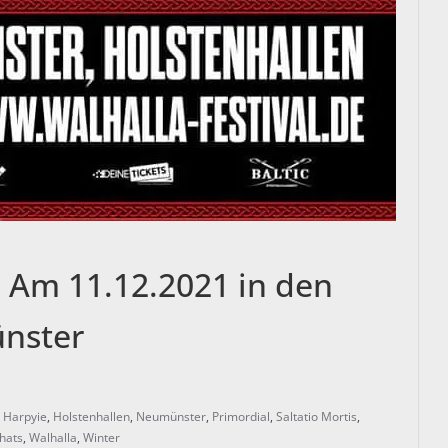
 Am 11.12.2021 in den
nster
,
Harpyie
,
Holstenhallen
,
Neumünster
,
Primordial
,
Saltatio Mortis
,
yhats
,
Walhalla
,
Winter