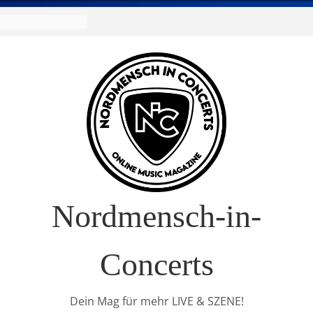
R Europa-Tournee
026
ival – Drei Tage
g in
verkauft!)
S im Interview
t Nature Europe
Nordmensch-in-
Concerts
Dein Mag für mehr LIVE & SZENE!