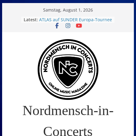
Skip
Samstag, August 1, 2026
to
Latest:
ATLAS auf SUNDER Europa-Tournee
Oelde Open Air 2026
content
14. Burning Q Festival – Drei Tage
Metal und Camping in
Freißenbüttel (Ausverkauft!)
FEED THE SICKNESS im Interview
I Prevail – Violent Nature Europe
Tour
Nordmensch-in-
Concerts