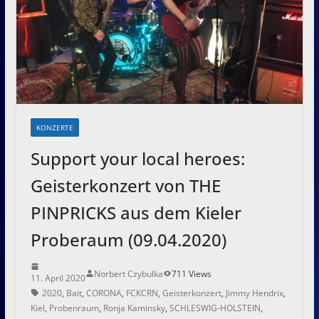
KONZERTE
Support your local heroes:
Geisterkonzert von THE
PINPRICKS aus dem Kieler
Proberaum (09.04.2020)
Norbert Czybulka
711 Views
11. April 2020
2020
,
Bait
,
CORONA
,
FCKCRN
,
Geisterkonzert
,
Jimmy Hendrix
,
Kiel
,
Probenraum
,
Ronja Kaminsky
,
SCHLESWIG-HOLSTEIN
,