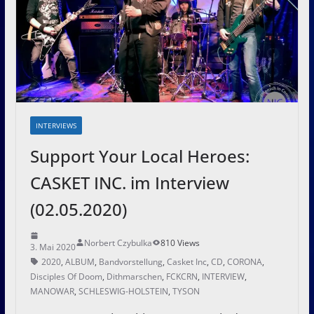
INTERVIEWS
Support Your Local Heroes:
CASKET INC. im Interview
(02.05.2020)
Norbert Czybulka
810 Views
3. Mai 2020
2020
,
ALBUM
,
Bandvorstellung
,
Casket Inc
,
CD
,
CORONA
,
Disciples Of Doom
,
Dithmarschen
,
FCKCRN
,
INTERVIEW
,
MANOWAR
,
SCHLESWIG-HOLSTEIN
,
TYSON