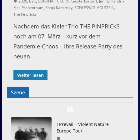
2020
,
Bait
,
CORONA
,
FCKCRN
,
Geisterkonzert
,
Jimmy Hendrix
,
Kiel
,
Probenraum
,
Ronja Kaminsky
,
SCHLESWIG-HOLSTEIN
,
The Pinpricks
Nachdem das Kieler Trio THE PINPRICKS
noch am 07. März – kurz vor dem
Pandemie-Chaos – ihre Release-Party des
neuen
Weiter lesen
Szene
I Prevail – Violent Nature
Europe Tour