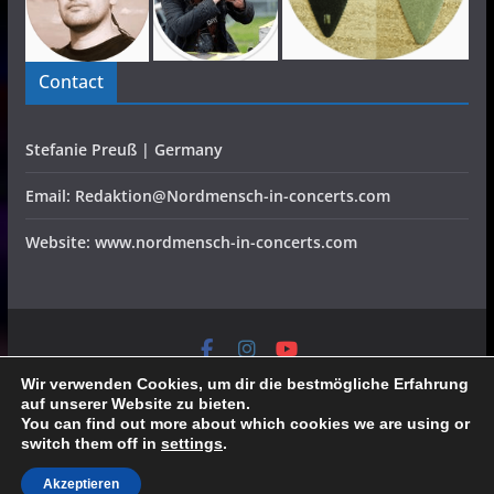
Contact
Stefanie Preuß | Germany
Email: Redaktion@Nordmensch-in-concerts.com
Website: www.nordmensch-in-concerts.com
Home
Konzerte
Festivals
Interviews
CD Reviews
Verlosung
Video
Specials
Wir verwenden Cookies, um dir die bestmögliche Erfahrung
Galerien
Team
Partner
Datenschutz/Impressum
auf unserer Website zu bieten.
All rights reserved, all pictures belong to the fotographers,
You can find out more about which cookies we are using or
switch them off in
settings
.
send requests to redaktion@nordmensch-in-concerts.com
Akzeptieren