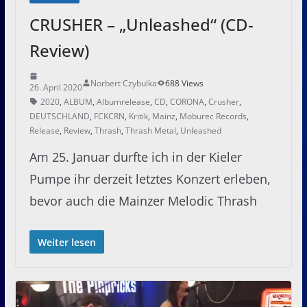
CRUSHER – „Unleashed“ (CD-
Review)
Norbert Czybulka
688 Views
26. April 2020
2020
,
ALBUM
,
Albumrelease
,
CD
,
CORONA
,
Crusher
,
DEUTSCHLAND
,
FCKCRN
,
Kritik
,
Mainz
,
Moburec Records
,
Release
,
Review
,
Thrash
,
Thrash Metal
,
Unleashed
Am 25. Januar durfte ich in der Kieler
Pumpe ihr derzeit letztes Konzert erleben,
bevor auch die Mainzer Melodic Thrash
Weiter lesen