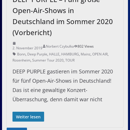
Open-Air-Shows in
Deutschland im Sommer 2020
(Vorbericht)
Norbert Czybulka
802 Views
2. November 2019
Bonn
,
Deep Purple
,
HALLE
,
HAMBURG
,
Mainz
,
OPEN AIR
,
Rosenheim
,
Summer Tour 2020
,
TOUR
DEEP PURPLE gastieren im Sommer 2020
für fünf Open-Air-Shows in Deutschland!
Das ist eine gewaltige Konzert-
Überraschung, denn damit war nicht
Weiter lesen