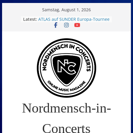
Skip
Samstag, August 1, 2026
to
Latest:
ATLAS auf SUNDER Europa-Tournee
Oelde Open Air 2026
content
14. Burning Q Festival – Drei Tage
Metal und Camping in
Freißenbüttel (Ausverkauft!)
FEED THE SICKNESS im Interview
I Prevail – Violent Nature Europe
Tour
Nordmensch-in-
Concerts