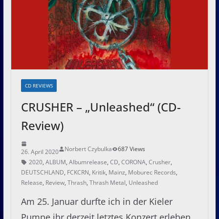
CD REVIEWS
CRUSHER – „Unleashed“ (CD-
Review)
Norbert Czybulka
687 Views
26. April 2020
2020
,
ALBUM
,
Albumrelease
,
CD
,
CORONA
,
Crusher
,
DEUTSCHLAND
,
FCKCRN
,
Kritik
,
Mainz
,
Moburec Records
,
Release
,
Review
,
Thrash
,
Thrash Metal
,
Unleashed
Am 25. Januar durfte ich in der Kieler
Pumpe ihr derzeit letztes Konzert erleben,