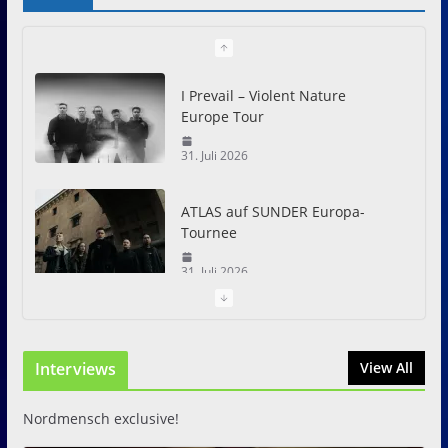
I Prevail – Violent Nature
Europe Tour
31. Juli 2026
ATLAS auf SUNDER Europa-
Tournee
31. Juli 2026
Just For Fun Open Air 2026:
Zwei Tage Rock und Metal in
Interviews
View All
Eystrup
8. August 2026
Nordmensch exclusive!