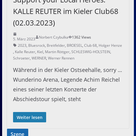
KALLE REUTER im Kieler Club68
(02.03.2023)
Norbert Czybulka
1362 Views
5. März 2023
2023
,
Bluesrock
,
Breitfelder
,
BROESEL
,
Club 68
,
Holger Henze
,
Kalle Reuter
,
Kiel
,
Martin Röttger
,
SCHLESWIG-HOLSTEIN
,
Schroeter
,
WERNER
,
Werner Rennen
Während in der Kieler Ostseehalle, sorry …
Wunderino Arena, Legende Achim Reichel
eines seiner letzten Konzerte der
Abschiedstour spielt, steht
Weiter lesen
Szene