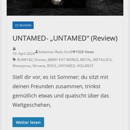
CD REVIEWS
UNTAMED- „UNTAMED“ (Review)
Sebastian Radu Groß
1026 Views
10. April 2024
BLINK182
,
Donots
,
JIMMY EAT WORLD
,
METAL
,
METALLICA
,
Motorjesus
,
Nirvana
,
ROCK
,
UNTAMED
,
VOLLBEAT
Stell dir vor, es ist Sommer; du sitzt mit
deinen Freunden zusammen, trinkst
gemütlich etwas und quatscht über das
Weltgeschehen,
Weiter lesen