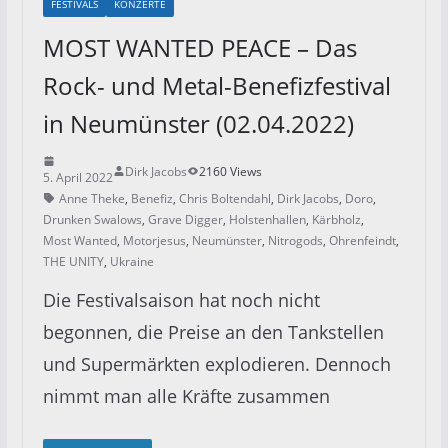
FESTIVALS
KONZERTE
MOST WANTED PEACE – Das
Rock- und Metal-Benefizfestival
in Neumünster (02.04.2022)
Dirk Jacobs
2160 Views
5. April 2022
Anne Theke
,
Benefiz
,
Chris Boltendahl
,
Dirk Jacobs
,
Doro
,
Drunken Swalows
,
Grave Digger
,
Holstenhallen
,
Kärbholz
,
Most Wanted
,
Motorjesus
,
Neumünster
,
Nitrogods
,
Ohrenfeindt
,
THE UNITY
,
Ukraine
Die Festivalsaison hat noch nicht
begonnen, die Preise an den Tankstellen
und Supermärkten explodieren. Dennoch
nimmt man alle Kräfte zusammen