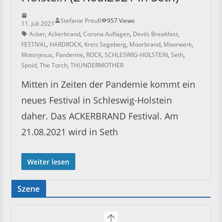
Stefanie Preuß
957 Views
11. Juli 2021
Acker
,
Ackerbrand
,
Corona Auflagen
,
Devils Breakfast
,
FESTIVAL
,
HARDROCK
,
Kreis Segeberg
,
Moorbrand
,
Moorwerk
,
Motorjesus
,
Pandemie
,
ROCK
,
SCHLESWIG-HOLSTEIN
,
Seth
,
Spoid
,
The Torch
,
THUNDERMOTHER
Mitten in Zeiten der Pandemie kommt ein
neues Festival in Schleswig-Holstein
daher. Das ACKERBRAND Festival. Am
21.08.2021 wird in Seth
Weiter lesen
Szene