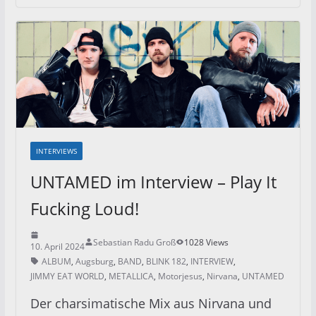
INTERVIEWS
UNTAMED im Interview – Play It
Fucking Loud!
Sebastian Radu Groß
1028 Views
10. April 2024
ALBUM
,
Augsburg
,
BAND
,
BLINK 182
,
INTERVIEW
,
JIMMY EAT WORLD
,
METALLICA
,
Motorjesus
,
Nirvana
,
UNTAMED
Der charsimatische Mix aus Nirvana und