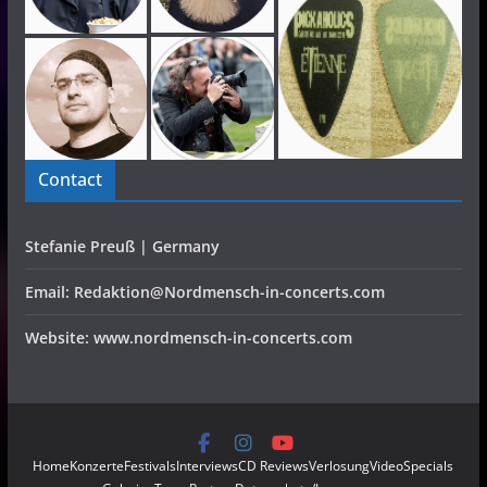
Contact
Stefanie Preuß | Germany
Email: Redaktion@Nordmensch-in-concerts.com
Website: www.nordmensch-in-concerts.com
Home
Konzerte
Festivals
Interviews
CD Reviews
Verlosung
Video
Specials