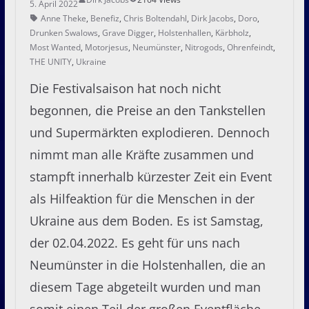
5. April 2022
Anne Theke
,
Benefiz
,
Chris Boltendahl
,
Dirk Jacobs
,
Doro
,
Drunken Swalows
,
Grave Digger
,
Holstenhallen
,
Kärbholz
,
Most Wanted
,
Motorjesus
,
Neumünster
,
Nitrogods
,
Ohrenfeindt
,
THE UNITY
,
Ukraine
Die Festivalsaison hat noch nicht
begonnen, die Preise an den Tankstellen
und Supermärkten explodieren. Dennoch
nimmt man alle Kräfte zusammen und
stampft innerhalb kürzester Zeit ein Event
als Hilfeaktion für die Menschen in der
Ukraine aus dem Boden. Es ist Samstag,
der 02.04.2022. Es geht für uns nach
Neumünster in die Holstenhallen, die an
diesem Tage abgeteilt wurden und man
somit einen Teil der großen Eventfläche