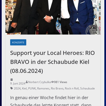
KONZERTE
Support your Local Heroes: RIO
BRAVO in der Schaubude Kiel
(08.06.2024)
Norbert Czybulka
981 Views
9. Juni 2024
2024
,
Kiel
,
PUNK
,
Ramones
,
Rio Bravo
,
Rock n Roll
,
Schaubude
In genau einer Woche findet hier in der
Schaubude das letzte Konzert statt, dann