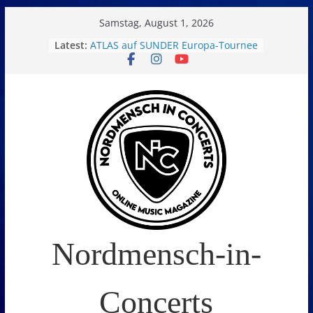
Skip
Samstag, August 1, 2026
to
Latest:
ATLAS auf SUNDER Europa-Tournee
Oelde Open Air 2026
content
14. Burning Q Festival – Drei Tage
Metal und Camping in
Freißenbüttel (Ausverkauft!)
FEED THE SICKNESS im Interview
I Prevail – Violent Nature Europe
Tour
Nordmensch-in-
Concerts