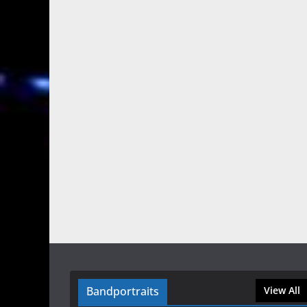
Bandportraits
View All