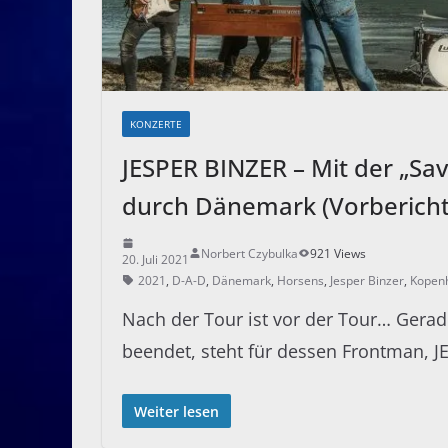
KONZERTE
JESPER BINZER – Mit der „Sa
durch Dänemark (Vorbericht
Norbert Czybulka
921 Views
20. Juli 2021
2021
,
D-A-D
,
Dänemark
,
Horsens
,
Jesper Binzer
,
Kopen
Nach der Tour ist vor der Tour… Gera
beendet, steht für dessen Frontman, 
Weiter lesen