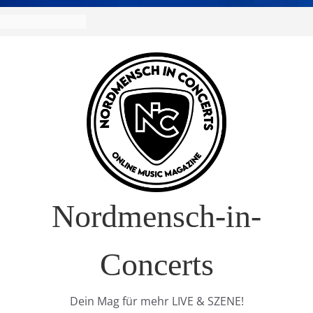
 Europa-Tournee
026
ival – Drei Tage
g in
verkauft!)
 im Interview
 Nature Europe
Nordmensch-in-
Concerts
Dein Mag für mehr LIVE & SZENE!