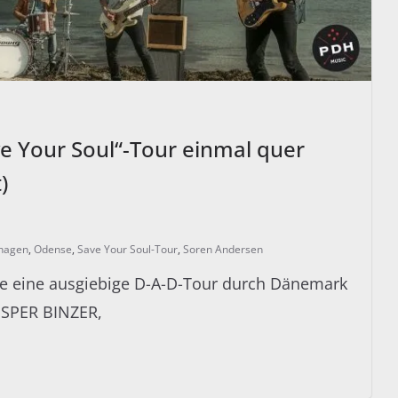
ve Your Soul“-Tour einmal quer
)
hagen
,
Odense
,
Save Your Soul-Tour
,
Soren Andersen
de eine ausgiebige D-A-D-Tour durch Dänemark
JESPER BINZER,