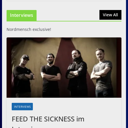
Just For Fun Open Air 2026:
Zwei Tage Rock und Metal in
Interviews
View All
Eystrup
8. August 2026
Nordmensch exclusive!
INTERVIEWS
FEED THE SICKNESS im