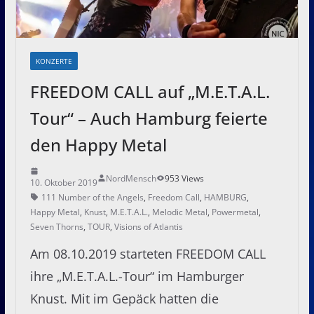
KONZERTE
FREEDOM CALL auf „M.E.T.A.L.
Tour“ – Auch Hamburg feierte
den Happy Metal
NordMensch
953 Views
10. Oktober 2019
111 Number of the Angels
,
Freedom Call
,
HAMBURG
,
Happy Metal
,
Knust
,
M.E.T.A.L.
,
Melodic Metal
,
Powermetal
,
Seven Thorns
,
TOUR
,
Visions of Atlantis
Am 08.10.2019 starteten FREEDOM CALL
ihre „M.E.T.A.L.-Tour“ im Hamburger
Knust. Mit im Gepäck hatten die