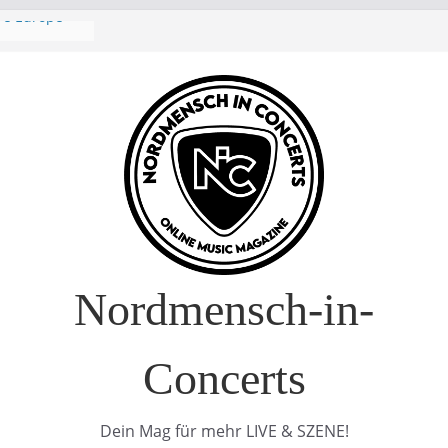
ropa-Tournee
– Drei Tage
uft!)
Interview
ure Europe
Nordmensch-in-
Concerts
Dein Mag für mehr LIVE & SZENE!