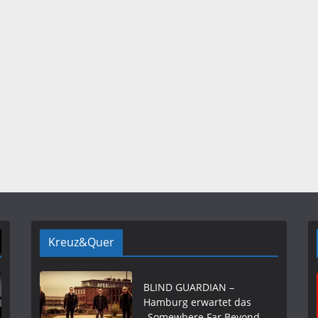
Kreuz&Quer
BLIND GUARDIAN –
Hamburg erwartet das
„Somewhere Far Beyond