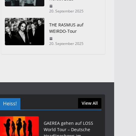
20. September 2025
THE RASMUS auf
WEIRDO-Tour
20. September 2025
Heiss!
View All
GAEREA gehen auf LOSS
World Tour – Deutsche
Headlineshows im