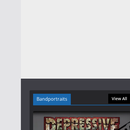
Bandportraits
View All