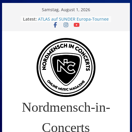
Skip
Samstag, August 1, 2026
to
Latest:
ATLAS auf SUNDER Europa-Tournee
Oelde Open Air 2026
content
14. Burning Q Festival – Drei Tage
Metal und Camping in
Freißenbüttel (Ausverkauft!)
FEED THE SICKNESS im Interview
I Prevail – Violent Nature Europe
Tour
Nordmensch-in-
Concerts