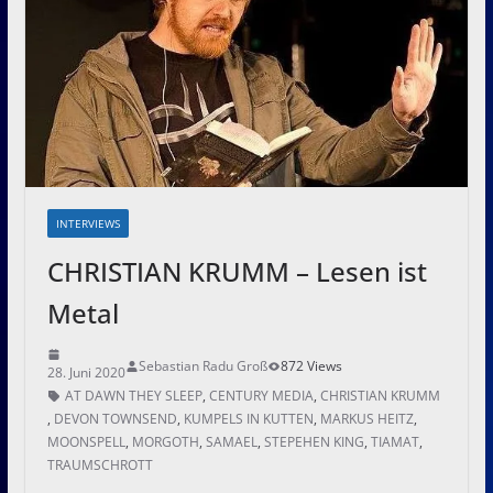
INTERVIEWS
CHRISTIAN KRUMM – Lesen ist
Metal
Sebastian Radu Groß
872 Views
28. Juni 2020
AT DAWN THEY SLEEP
,
CENTURY MEDIA
,
CHRISTIAN KRUMM
,
DEVON TOWNSEND
,
KUMPELS IN KUTTEN
,
MARKUS HEITZ
,
MOONSPELL
,
MORGOTH
,
SAMAEL
,
STEPEHEN KING
,
TIAMAT
,
TRAUMSCHROTT