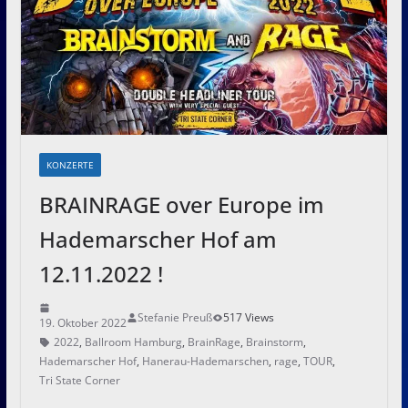
KONZERTE
BRAINRAGE over Europe im
Hademarscher Hof am
12.11.2022 !
Stefanie Preuß
517 Views
19. Oktober 2022
2022
,
Ballroom Hamburg
,
BrainRage
,
Brainstorm
,
Hademarscher Hof
,
Hanerau-Hademarschen
,
rage
,
TOUR
,
Tri State Corner