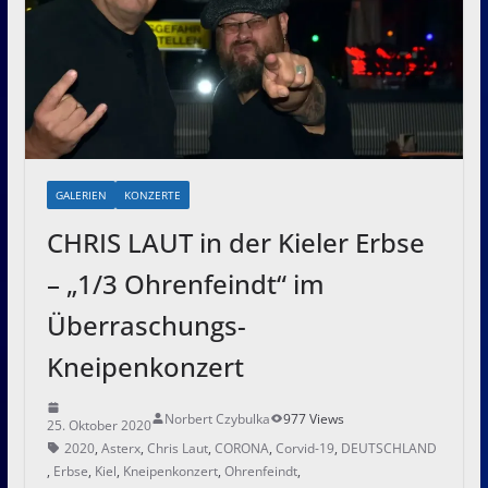
GALERIEN
KONZERTE
CHRIS LAUT in der Kieler Erbse
– „1/3 Ohrenfeindt“ im
Überraschungs-
Kneipenkonzert
Norbert Czybulka
977 Views
25. Oktober 2020
2020
,
Asterx
,
Chris Laut
,
CORONA
,
Corvid-19
,
DEUTSCHLAND
,
Erbse
,
Kiel
,
Kneipenkonzert
,
Ohrenfeindt
,