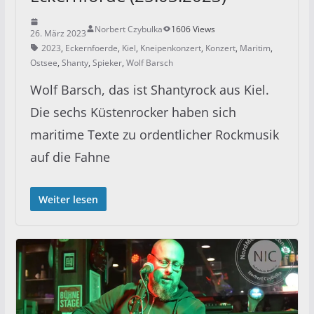
Norbert Czybulka
1606 Views
26. März 2023
2023
,
Eckernfoerde
,
Kiel
,
Kneipenkonzert
,
Konzert
,
Maritim
,
Ostsee
,
Shanty
,
Spieker
,
Wolf Barsch
Wolf Barsch, das ist Shantyrock aus Kiel.
Die sechs Küstenrocker haben sich
maritime Texte zu ordentlicher Rockmusik
auf die Fahne
Weiter lesen