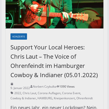
KONZERTE
Support Your Local Heroes:
Chris Laut – The Voice of
Ohrenfeindt im Hamburger
Cowboy & Indianer (05.01.2022)
Norbert Czybulka
1090 Views
9. Januar 2022
2022
,
Chris Laut
,
Corona Auflagen
,
Corona Event
,
Cowboy & Indianer
,
HAMBURG
,
Kneipenkonzert
,
Ohrenfeindt
Ein neues Jahr, ein neuer Lockdown? Nein,