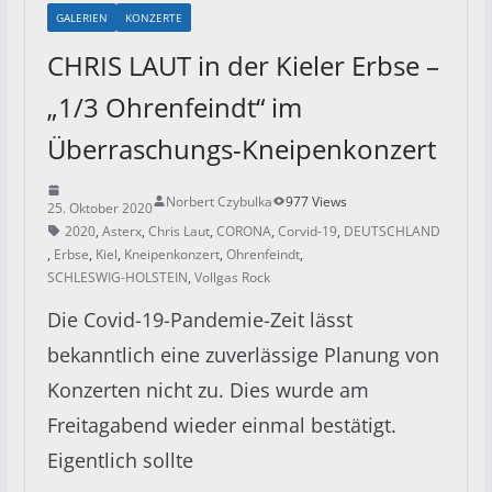
GALERIEN
KONZERTE
CHRIS LAUT in der Kieler Erbse –
„1/3 Ohrenfeindt“ im
Überraschungs-Kneipenkonzert
Norbert Czybulka
977 Views
25. Oktober 2020
2020
,
Asterx
,
Chris Laut
,
CORONA
,
Corvid-19
,
DEUTSCHLAND
,
Erbse
,
Kiel
,
Kneipenkonzert
,
Ohrenfeindt
,
SCHLESWIG-HOLSTEIN
,
Vollgas Rock
Die Covid-19-Pandemie-Zeit lässt
bekanntlich eine zuverlässige Planung von
Konzerten nicht zu. Dies wurde am
Freitagabend wieder einmal bestätigt.
Eigentlich sollte