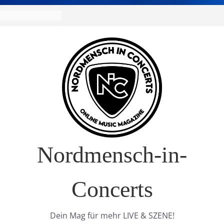
 Europa-Tournee
026
ival – Drei Tage
g in
verkauft!)
 im Interview
 Nature Europe
Nordmensch-in-
Concerts
Dein Mag für mehr LIVE & SZENE!