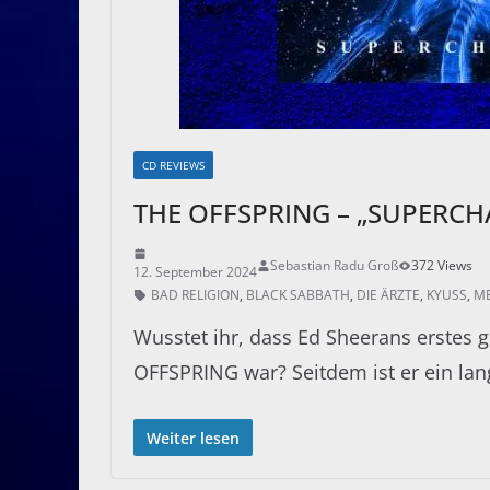
CD REVIEWS
THE OFFSPRING – „SUPERCH
Sebastian Radu Groß
372 Views
12. September 2024
BAD RELIGION
,
BLACK SABBATH
,
DIE ÄRZTE
,
KYUSS
,
ME
Wusstet ihr, dass Ed Sheerans erstes
OFFSPRING war? Seitdem ist er ein lan
Weiter lesen