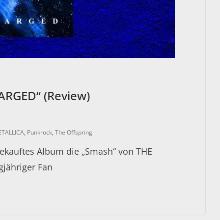
ARGED“ (Review)
TALLICA
,
Punkrock
,
The Offspring
 gekauftes Album die „Smash“ von THE
gjähriger Fan