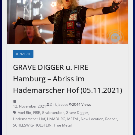
KONZERTE
GRAVE DIGGER u. FIRE
Hamburg – Abriss im
Hademarscher Hof (05.11.2021)
Dirk Jacobs
2044 Views
12. November 2021
Axel Ritt
,
FIRE
,
Grabraeuber
,
Grave Digger
,
Hademarscher Hof
,
HAMBURG
,
METAL
,
New Location
,
Reaper
,
SCHLESWIG-HOLSTEIN
,
True Metal