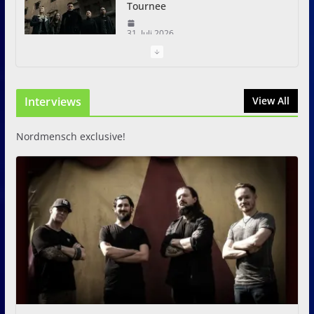
Tournee
31. Juli 2026
Just For Fun Open Air 2026:
Zwei Tage Rock und Metal in
Interviews
View All
Eystrup
8. August 2026
Nordmensch exclusive!