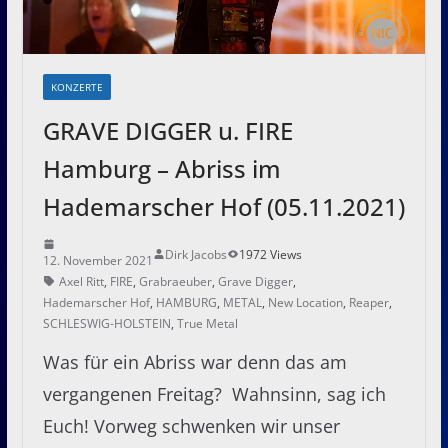
KONZERTE
GRAVE DIGGER u. FIRE
Hamburg – Abriss im
Hademarscher Hof (05.11.2021)
Dirk Jacobs
1972 Views
12. November 2021
Axel Ritt
,
FIRE
,
Grabraeuber
,
Grave Digger
,
Hademarscher Hof
,
HAMBURG
,
METAL
,
New Location
,
Reaper
,
SCHLESWIG-HOLSTEIN
,
True Metal
Was für ein Abriss war denn das am
vergangenen Freitag? Wahnsinn, sag ich
Euch! Vorweg schwenken wir unser