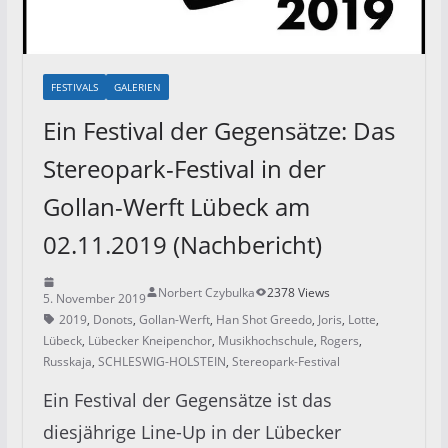
FESTIVALS
GALERIEN
Ein Festival der Gegensätze: Das
Stereopark-Festival in der
Gollan-Werft Lübeck am
02.11.2019 (Nachbericht)
Norbert Czybulka
2378 Views
5. November 2019
2019
,
Donots
,
Gollan-Werft
,
Han Shot Greedo
,
Joris
,
Lotte
,
Lübeck
,
Lübecker Kneipenchor
,
Musikhochschule
,
Rogers
,
Russkaja
,
SCHLESWIG-HOLSTEIN
,
Stereopark-Festival
Ein Festival der Gegensätze ist das
diesjährige Line-Up in der Lübecker