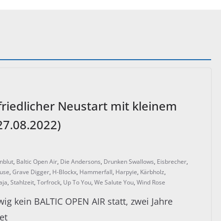
riedlicher Neustart mit kleinem
27.08.2022)
nblut
,
Baltic Open Air
,
Die Andersons
,
Drunken Swallows
,
Eisbrecher
,
ouse
,
Grave Digger
,
H-Blockx
,
Hammerfall
,
Harpyie
,
Kärbholz
,
aja
,
Stahlzeit
,
Torfrock
,
Up To You
,
We Salute You
,
Wind Rose
ig kein BALTIC OPEN AIR statt, zwei Jahre
et