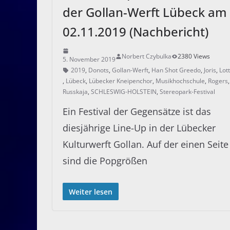
der Gollan-Werft Lübeck am
02.11.2019 (Nachbericht)
Norbert Czybulka
2380 Views
5. November 2019
2019
,
Donots
,
Gollan-Werft
,
Han Shot Greedo
,
Joris
,
Lot
,
Lübeck
,
Lübecker Kneipenchor
,
Musikhochschule
,
Rogers
Russkaja
,
SCHLESWIG-HOLSTEIN
,
Stereopark-Festival
Ein Festival der Gegensätze ist das
diesjährige Line-Up in der Lübecker
Kulturwerft Gollan. Auf der einen Seite
sind die Popgrößen
Weiter lesen