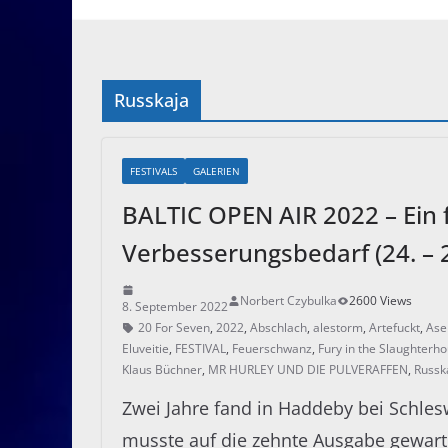
Russkaja
FESTIVALS
GALERIEN
BALTIC OPEN AIR 2022 – Ein f
Verbesserungsbedarf (24. – 
Norbert Czybulka
2600 Views
8. September 2022
20 For Seven
,
2022
,
Abschlach
,
alestorm
,
Artefuckt
,
Ase
Eluveitie
,
FESTIVAL
,
Feuerschwanz
,
Fury in the Slaughterh
Klaus Büchner
,
MR HURLEY UND DIE PULVERAFFEN
,
Russk
Zwei Jahre fand in Haddeby bei Schlesw
musste auf die zehnte Ausgabe gewart