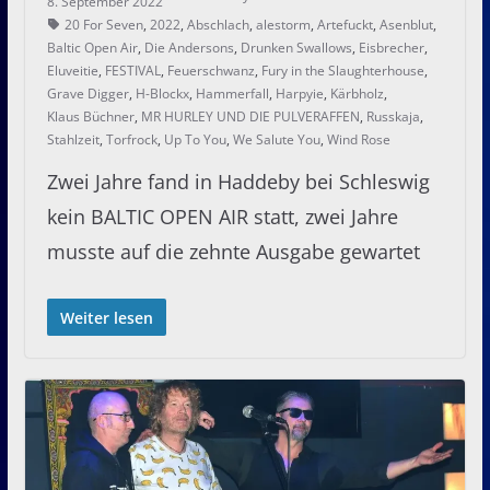
8. September 2022
20 For Seven
,
2022
,
Abschlach
,
alestorm
,
Artefuckt
,
Asenblut
,
Baltic Open Air
,
Die Andersons
,
Drunken Swallows
,
Eisbrecher
,
Eluveitie
,
FESTIVAL
,
Feuerschwanz
,
Fury in the Slaughterhouse
,
Grave Digger
,
H-Blockx
,
Hammerfall
,
Harpyie
,
Kärbholz
,
Klaus Büchner
,
MR HURLEY UND DIE PULVERAFFEN
,
Russkaja
,
Stahlzeit
,
Torfrock
,
Up To You
,
We Salute You
,
Wind Rose
Zwei Jahre fand in Haddeby bei Schleswig
kein BALTIC OPEN AIR statt, zwei Jahre
musste auf die zehnte Ausgabe gewartet
Weiter lesen