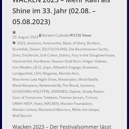
Shine im 33. Jahr (02.08. –
05.08.2023)
Norbert Czybulka
3726 Views
20. August 2023
2023
,
alestorm
,
Amaranthe
,
Blaas of Glory
,
Broilers
,
Brunhilde
,
Delain
,
DEUTSCHLAND
,
Die Beschissenen Sechs
,
Doro
,
Ensiferum
,
Erik Cohen
,
Extinct
,
Fury in the Slaughterhouse
,
Hammerfall
,
Hardbone
,
Heaven Shall Burn
,
Holger Hübner
,
Iron Maiden
,
J.B.O.
,
Jinjer
,
Killswitch Engage
,
Krownest
,
Landgasthof
,
LGH
,
Magenta
,
Mambo Kurt
,
Maschines Late Night Show
,
Masterplan
,
Metal Battle
,
Metal-Barpiano
,
Redeemed By The Blood
,
Santiano
,
SCHLESWIG-HOLSTEIN
,
SKINDRED
,
Skyline
,
Slowly Rotten
,
Sons of Tomorrow
,
Telekom
,
Thomas Jensen
,
Trivium
,
URIAH HEEP
,
Vixen
,
WACKEN
,
Wacken Foundation
,
Wacken United
,
Wasteland Warriors
,
While she sleeps
,
Wolf Barsch
Wacken 2023 – Der Festivalsommer lässt