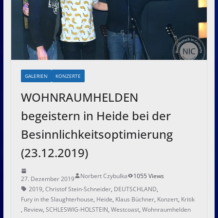
GALERIEN
KONZERTE
WOHNRAUMHELDEN
begeistern in Heide bei der
Besinnlichkeitsoptimierung
(23.12.2019)
Norbert Czybulka
1055 Views
27. Dezember 2019
2019
,
Christof Stein-Schneider
,
DEUTSCHLAND
,
Fury in the Slaughterhouse
,
Heide
,
Klaus Büchner
,
Konzert
,
Kritik
,
Review
,
SCHLESWIG-HOLSTEIN
,
Westcoast
,
Wohnraumhelden