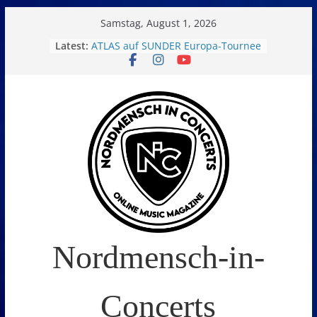
Skip
Samstag, August 1, 2026
to
Latest:
ATLAS auf SUNDER Europa-Tournee
Oelde Open Air 2026
content
14. Burning Q Festival – Drei Tage
Metal und Camping in
Freißenbüttel (Ausverkauft!)
FEED THE SICKNESS im Interview
I Prevail – Violent Nature Europe
Tour
Nordmensch-in-
Concerts