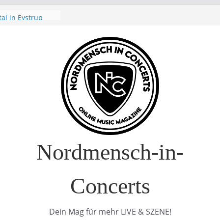
 Nature Europe
 Europa-Tournee
026
ival – Drei Tage
g in
verkauft!)
Air 2026: Zwei
al in Eystrup
Nordmensch-in-
Concerts
Dein Mag für mehr LIVE & SZENE!