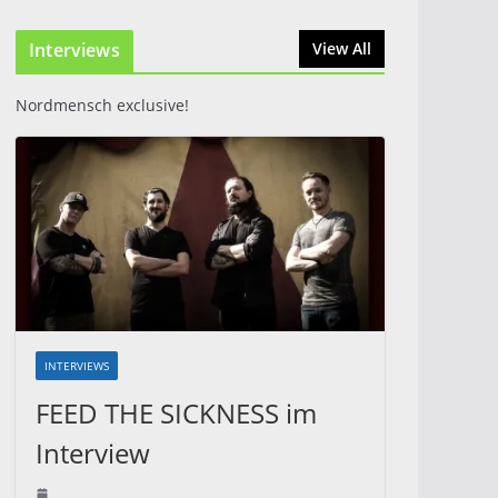
2026: Zwei Tage Rock
und Metal in Eystrup
Interviews
View All
8. August 2026
Nordmensch exclusive!
INTERVIEWS
FEED THE SICKNESS im
Interview