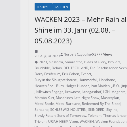
FESTIVALS
GALERIEN
WACKEN 2023 – Mehr Rain al
Shine im 33. Jahr (02.08. –
05.08.2023)
Norbert Czybulka
3777 Views
20. August 2023
2023
,
alestorm
,
Amaranthe
,
Blaas of Glory
,
Broilers
,
Brunhilde
,
Delain
,
DEUTSCHLAND
,
Die Beschissenen Sech
Doro
,
Ensiferum
,
Erik Cohen
,
Extinct
,
Fury in the Slaughterhouse
,
Hammerfall
,
Hardbone
,
Heaven Shall Burn
,
Holger Hübner
,
Iron Maiden
,
J.B.O.
,
Jinj
,
Killswitch Engage
,
Krownest
,
Landgasthof
,
LGH
,
Magenta
Mambo Kurt
,
Maschines Late Night Show
,
Masterplan
,
Metal Battle
,
Metal-Barpiano
,
Redeemed By The Blood
,
Santiano
,
SCHLESWIG-HOLSTEIN
,
SKINDRED
,
Skyline
,
Slowly Rotten
,
Sons of Tomorrow
,
Telekom
,
Thomas Jense
Trivium
,
URIAH HEEP
,
Vixen
,
WACKEN
,
Wacken Foundation