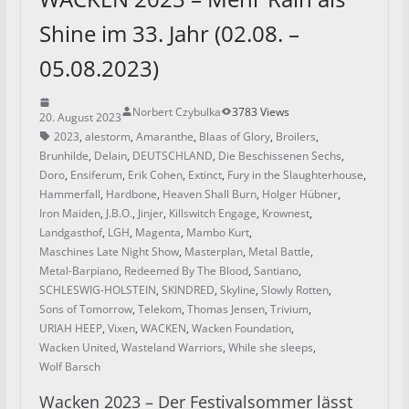
Shine im 33. Jahr (02.08. –
05.08.2023)
Norbert Czybulka
3783 Views
20. August 2023
2023
,
alestorm
,
Amaranthe
,
Blaas of Glory
,
Broilers
,
Brunhilde
,
Delain
,
DEUTSCHLAND
,
Die Beschissenen Sechs
,
Doro
,
Ensiferum
,
Erik Cohen
,
Extinct
,
Fury in the Slaughterhouse
,
Hammerfall
,
Hardbone
,
Heaven Shall Burn
,
Holger Hübner
,
Iron Maiden
,
J.B.O.
,
Jinjer
,
Killswitch Engage
,
Krownest
,
Landgasthof
,
LGH
,
Magenta
,
Mambo Kurt
,
Maschines Late Night Show
,
Masterplan
,
Metal Battle
,
Metal-Barpiano
,
Redeemed By The Blood
,
Santiano
,
SCHLESWIG-HOLSTEIN
,
SKINDRED
,
Skyline
,
Slowly Rotten
,
Sons of Tomorrow
,
Telekom
,
Thomas Jensen
,
Trivium
,
URIAH HEEP
,
Vixen
,
WACKEN
,
Wacken Foundation
,
Wacken United
,
Wasteland Warriors
,
While she sleeps
,
Wolf Barsch
Wacken 2023 – Der Festivalsommer lässt