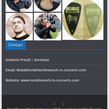
Contact
Stefanie Preuß | Germany
Email: Redaktion@Nordmensch-in-concerts.com
Website: www.nordmensch-in-concerts.com
Home
Konzerte
Festivals
Interviews
CD Reviews
Verlosung
Video
Specials