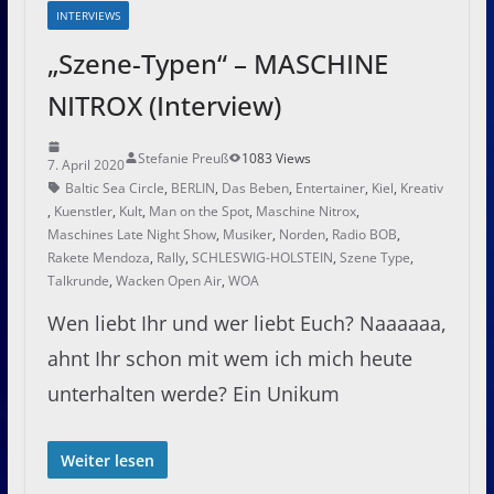
INTERVIEWS
„Szene-Typen“ – MASCHINE
NITROX (Interview)
Stefanie Preuß
1083 Views
7. April 2020
Baltic Sea Circle
,
BERLIN
,
Das Beben
,
Entertainer
,
Kiel
,
Kreativ
,
Kuenstler
,
Kult
,
Man on the Spot
,
Maschine Nitrox
,
Maschines Late Night Show
,
Musiker
,
Norden
,
Radio BOB
,
Rakete Mendoza
,
Rally
,
SCHLESWIG-HOLSTEIN
,
Szene Type
,
Talkrunde
,
Wacken Open Air
,
WOA
Wen liebt Ihr und wer liebt Euch? Naaaaaa,
ahnt Ihr schon mit wem ich mich heute
unterhalten werde? Ein Unikum
Weiter lesen