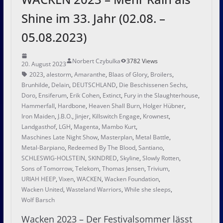
Shine im 33. Jahr (02.08. –
05.08.2023)
Norbert Czybulka
3782 Views
20. August 2023
2023
,
alestorm
,
Amaranthe
,
Blaas of Glory
,
Broilers
,
Brunhilde
,
Delain
,
DEUTSCHLAND
,
Die Beschissenen Sechs
,
Doro
,
Ensiferum
,
Erik Cohen
,
Extinct
,
Fury in the Slaughterhouse
,
Hammerfall
,
Hardbone
,
Heaven Shall Burn
,
Holger Hübner
,
Iron Maiden
,
J.B.O.
,
Jinjer
,
Killswitch Engage
,
Krownest
,
Landgasthof
,
LGH
,
Magenta
,
Mambo Kurt
,
Maschines Late Night Show
,
Masterplan
,
Metal Battle
,
Metal-Barpiano
,
Redeemed By The Blood
,
Santiano
,
SCHLESWIG-HOLSTEIN
,
SKINDRED
,
Skyline
,
Slowly Rotten
,
Sons of Tomorrow
,
Telekom
,
Thomas Jensen
,
Trivium
,
URIAH HEEP
,
Vixen
,
WACKEN
,
Wacken Foundation
,
Wacken United
,
Wasteland Warriors
,
While she sleeps
,
Wolf Barsch
Wacken 2023 – Der Festivalsommer lässt