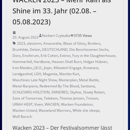
Shine im 33. Jahr (02.08. –
05.08.2023)
Norbert Czybulka
3735 Views
20. August 2023
2023
,
alestorm
,
Amaranthe
,
Blaas of Glory
,
Broilers
,
Brunhilde
,
Delain
,
DEUTSCHLAND
,
Die Beschissenen Sechs
,
Doro
,
Ensiferum
,
Erik Cohen
,
Extinct
,
Fury in the Slaughterhouse
,
Hammerfall
,
Hardbone
,
Heaven Shall Burn
,
Holger Hübner
,
Iron Maiden
,
J.B.O.
,
Jinjer
,
Killswitch Engage
,
Krownest
,
Landgasthof
,
LGH
,
Magenta
,
Mambo Kurt
,
Maschines Late Night Show
,
Masterplan
,
Metal Battle
,
Metal-Barpiano
,
Redeemed By The Blood
,
Santiano
,
SCHLESWIG-HOLSTEIN
,
SKINDRED
,
Skyline
,
Slowly Rotten
,
Sons of Tomorrow
,
Telekom
,
Thomas Jensen
,
Trivium
,
URIAH HEEP
,
Vixen
,
WACKEN
,
Wacken Foundation
,
Wacken United
,
Wasteland Warriors
,
While she sleeps
,
Wolf Barsch
Wacken 2023 – Der Festivalsommer lässt