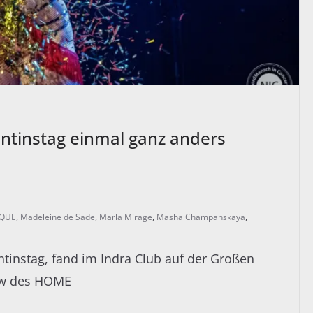
tinstag einmal ganz anders
SQUE
,
Madeleine de Sade
,
Marla Mirage
,
Masha Champanskaya
,
tinstag, fand im Indra Club auf der Großen
how des HOME