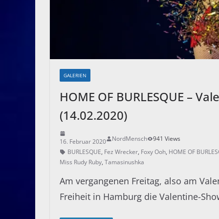
GALERIEN
HOME OF BURLESQUE – Valen
(14.02.2020)
NordMensch
941 Views
16. Februar 2020
BURLESQUE
,
Fez Wrecker
,
Foxy Ooh
,
HOME OF BURLE
Miss Rudy Ruby
,
Tamasinushka
Am vergangenen Freitag, also am Valen
Freiheit in Hamburg die Valentine-S