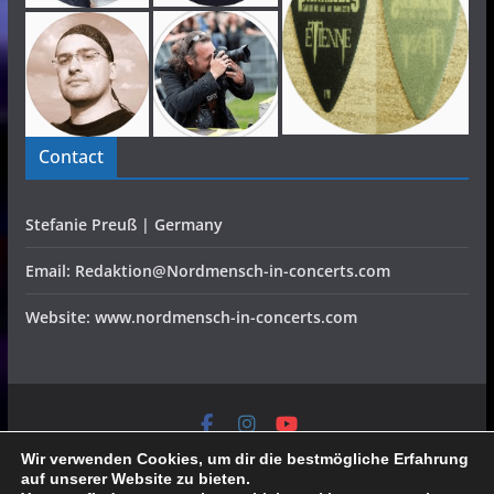
Contact
Stefanie Preuß | Germany
Email: Redaktion@Nordmensch-in-concerts.com
Website: www.nordmensch-in-concerts.com
Home
Konzerte
Festivals
Interviews
CD Reviews
Verlosung
Video
Specials
Wir verwenden Cookies, um dir die bestmögliche Erfahrung
Galerien
Team
Partner
Datenschutz/Impressum
auf unserer Website zu bieten.