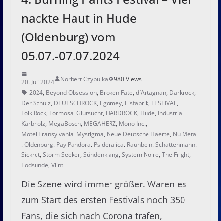
nackte Haut in Hude
(Oldenburg) vom
05.07.-07.07.2024
Norbert Czybulka
980 Views
20. Juli 2024
2024
,
Beyond Obsession
,
Broken Fate
,
d´Artagnan
,
Darkrock
,
Der Schulz
,
DEUTSCHROCK
,
Egomey
,
Eisfabrik
,
FESTIVAL
,
Folk Rock
,
Formosa
,
Glutsucht
,
HARDROCK
,
Hude
,
Industrial
,
Kärbholz
,
MegaBosch
,
MEGAHERZ
,
Mono Inc.
,
Motel Transylvania
,
Mystigma
,
Neue Deutsche Haerte
,
Nu Metal
,
Oldenburg
,
Pay Pandora
,
Psideralica
,
Rauhbein
,
Schattenmann
,
Sickret
,
Storm Seeker
,
Sündenklang
,
System Noire
,
The Fright
,
Todsünde
,
Vlint
Die Szene wird immer größer. Waren es
zum Start des ersten Festivals noch 350
Fans, die sich nach Corona trafen,