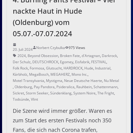
nackte Haut in Hude
(Oldenburg) vom
05.07.-07.07.2024
Norbert Czybulka
975 Views
20. Juli 2024
2024
,
Beyond Obsession
,
Broken Fate
,
d´Artagnan
,
Darkrock
,
Der Schulz
,
DEUTSCHROCK
,
Egomey
,
Eisfabrik
,
FESTIVAL
,
Folk Rock
,
Formosa
,
Glutsucht
,
HARDROCK
,
Hude
,
Industrial
,
Kärbholz
,
MegaBosch
,
MEGAHERZ
,
Mono Inc.
,
Motel Transylvania
,
Mystigma
,
Neue Deutsche Haerte
,
Nu Metal
,
Oldenburg
,
Pay Pandora
,
Psideralica
,
Rauhbein
,
Schattenmann
,
Sickret
,
Storm Seeker
,
Sündenklang
,
System Noire
,
The Fright
,
Todsünde
,
Vlint
Die Szene wird immer größer. Waren es
zum Start des ersten Festivals noch 350
Fans, die sich nach Corona trafen,