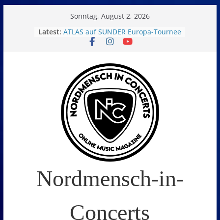
Skip
Sonntag, August 2, 2026
to
Latest:
ATLAS auf SUNDER Europa-Tournee
Oelde Open Air 2026
content
14. Burning Q Festival – Drei Tage
Metal und Camping in
Freißenbüttel (Ausverkauft!)
FEED THE SICKNESS im Interview
I Prevail – Violent Nature Europe
Tour
Nordmensch-in-
Concerts