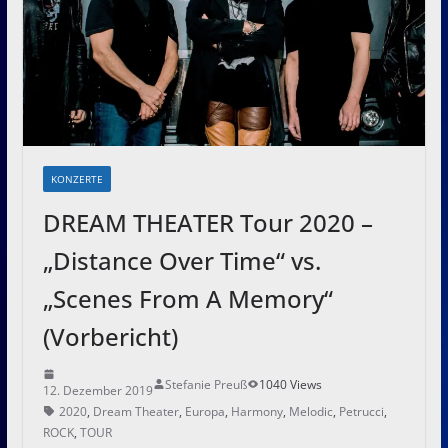
KONZERTE
DREAM THEATER Tour 2020 –
„Distance Over Time“ vs.
„Scenes From A Memory“
(Vorbericht)
Stefanie Preuß
1040 Views
12. Dezember 2019
2020
,
Dream Theater
,
Europa
,
Harmony
,
Melodic
,
Petrucci
,
ROCK
,
TOUR