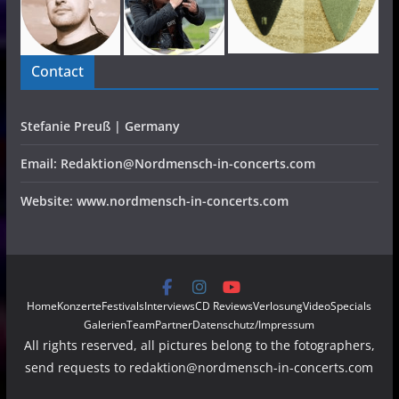
Contact
Stefanie Preuß | Germany
Email: Redaktion@Nordmensch-in-concerts.com
Website: www.nordmensch-in-concerts.com
Home
Konzerte
Festivals
Interviews
CD Reviews
Verlosung
Video
Specials
Galerien
Team
Partner
Datenschutz/Impressum
All rights reserved, all pictures belong to the fotographers,
send requests to redaktion@nordmensch-in-concerts.com