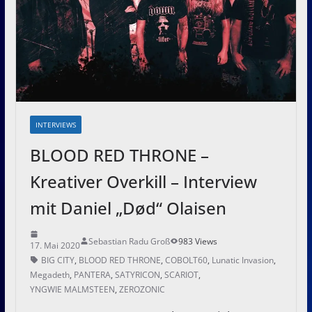
INTERVIEWS
BLOOD RED THRONE –
Kreativer Overkill – Interview
mit Daniel „Død“ Olaisen
Sebastian Radu Groß
983 Views
17. Mai 2020
BIG CITY
,
BLOOD RED THRONE
,
COBOLT60
,
Lunatic Invasion
,
Megadeth
,
PANTERA
,
SATYRICON
,
SCARIOT
,
YNGWIE MALMSTEEN
,
ZEROZONIC